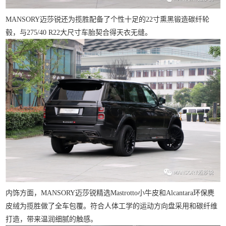
MANSORY迈莎锐还为揽胜配备了个性十足的
22
寸熏黑锻造碳纤轮
毂，与
275/40 R22
大尺寸车胎契合得天衣无缝。
内饰方面，MANSORY迈莎锐精选
Mastrotto
小牛皮和
Alcantara
环保麂
皮绒为揽胜做了全车包覆。符合人体工学的运动方向盘采用和碳纤维
打造，带来温润细腻的触感。