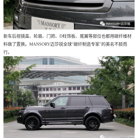
新车后视镜盖、轮眉、门把、D柱饰板、尾翼等部位也都用碳纤维材
料做了置换。
MANSORY
迈莎锐全球“碳纤制造专家”的美名不胫而
行。