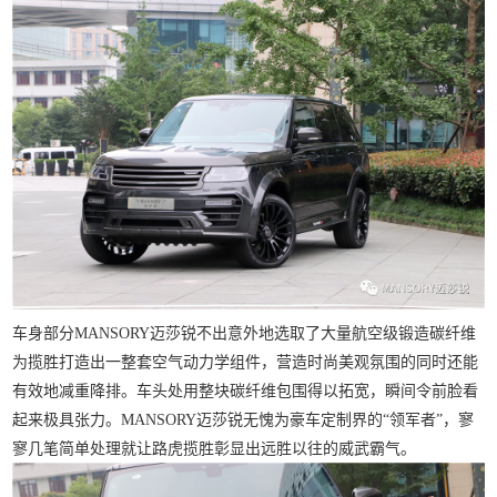
车身部分MANSORY迈莎锐不出意外地选取了大量航空级锻造碳纤维
为揽胜打造出一整套空气动力学组件，营造时尚美观氛围的同时还能
有效地减重降排。车头处用整块碳纤维包围得以拓宽，瞬间令前脸看
起来极具张力。
MANSORY
迈莎锐无愧为豪车定制界的“领军者”，寥
寥几笔简单处理就让路虎揽胜彰显出远胜以往的威武霸气。