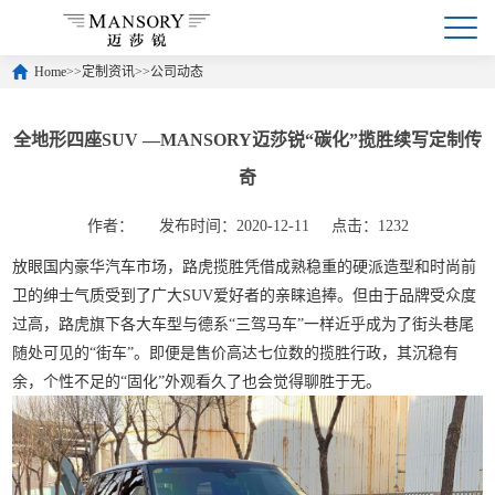
Home
>>
定制资讯
>>
公司动态
全地形四座SUV —MANSORY迈莎锐“碳化”揽胜续写定制传
奇
作者：
发布时间：2020-12-11
点击：1232
放眼国内豪华汽车市场，路虎揽胜凭借成熟稳重的硬派造型和时尚前
卫的绅士气质受到了广大SUV爱好者的亲睐追捧。但由于品牌受众度
过高，路虎旗下各大车型与德系“三驾马车”一样近乎成为了街头巷尾
随处可见的“街车”。即便是售价高达七位数的揽胜行政，其沉稳有
余，个性不足的“固化”外观看久了也会觉得聊胜于无。