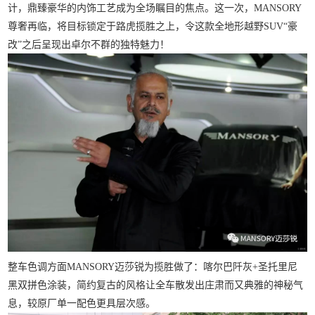
计，鼎臻豪华的内饰工艺成为全场瞩目的焦点。这一次，
MANSORY
尊奢再临，将目标锁定于路虎揽胜之上，令这款全地形越野
SUV
“豪
改”之后呈现出卓尔不群的独特魅力！
整车色调方面
MANSORY
迈莎锐为揽胜做了：喀尔巴阡灰
+圣托里尼
黑
双拼色
涂装
，简约复古的风格让全车散发出庄肃而又典雅的神秘气
息，较原厂单一配色更具层次感。