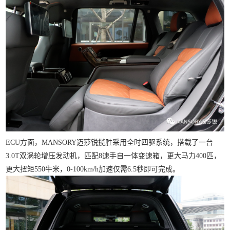
ECU方面，
MANSORY
迈莎锐揽胜采用全时四驱系统，搭载了一台
3.0T
双涡轮增压发动机，匹配
8
速手自一体变速箱，更大马力
400
匹，
更大扭矩
550
牛米，0-100km/h加速仅需
6.5
秒即可完成。