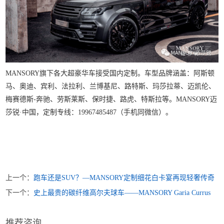
MANSORY旗下各大超豪华车接受国内定制。车型品牌涵盖：阿斯顿
马、奥迪、宾利、法拉利、兰博基尼、路特斯、玛莎拉蒂、迈凯伦、
梅赛德斯-奔驰、劳斯莱斯、保时捷、路虎、特斯拉等。MANSORY迈
莎锐·中国，定制专线：19967485487（手机同微信）。
上一个：
跑车还是SUV？—MANSORY定制细花白卡宴再现轻奢传奇
下一个：
史上最贵的碳纤维高尔夫球车——MANSORY Garia Currus
推荐咨询