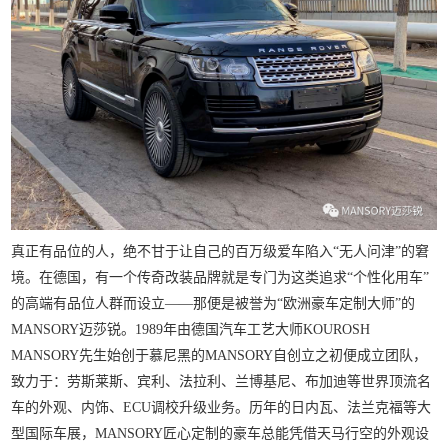
真正有品位的人，绝不甘于让自己的百万级爱车陷入“无人问津”的窘
境。在德国，有一个传奇改装品牌就是专门为这类追求“个性化用车”
的高端有品位人群而设立——那便是被誉为“欧洲豪车定制大师”的
MANSORY
迈莎锐。
1989
年由德国汽车工艺大师
KOUROSH 
MANSORY
先生始创于慕尼黑的
MANSORY
自创立之初便成立团队，
致力于：劳斯莱斯、宾利、法拉利、兰博基尼、布加迪等世界顶流名
车的外观、内饰、
ECU
调校升级业务。历年的日内瓦、法兰克福等大
型国际车展，
MANSORY
匠心定制的豪车总能凭借天马行空的外观设