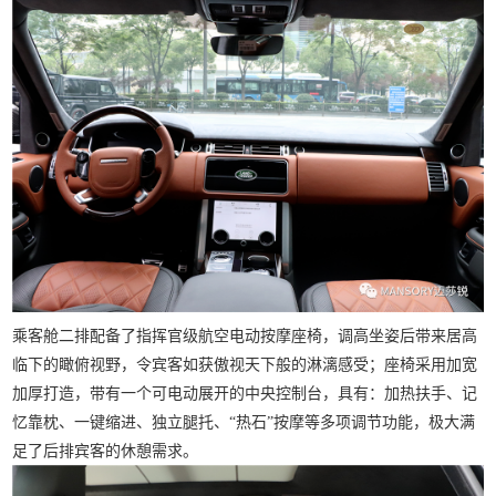
乘客舱二排配备了指挥官级航空电动按摩座椅，调高坐姿后带来居高
临下的瞰俯视野，令宾客如获傲视天下般的淋漓感受；座椅采用加宽
加厚打造，带有一个可电动展开的中央控制台，具有：加热扶手、记
忆靠枕、一键缩进、独立腿托、“热石”按摩等多项调节功能，极大满
足了后排宾客的休憩需求。