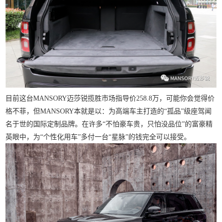
目前这台MANSORY迈莎锐揽胜市场指导价
258.8
万，可能你会觉得价
格不菲，但
MANSORY
本就是以：为高端车主打造的“孤品”级座驾闻
名于世的国际定制品牌。在许多“不怕豪车贵，只怕没品位”的富豪精
英眼中，为“个性化用车”多付一台“星脉”的钱完全可以接受。