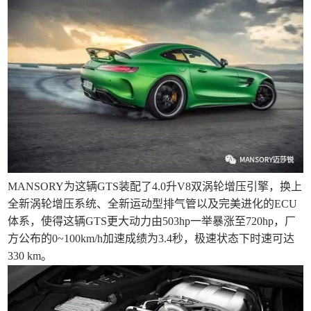
MANSORY为这辆GTS装配了4.0升V8双涡轮增压引擎，换上
全新涡轮增压系统、全新运动型排气管以及完美进化的ECU
体系，使得这辆GTS更大动力由503hp一举暴涨至720hp，厂
方公布的0~100km/h加速成绩为3.4秒，极速状态下时速可达
330 km。