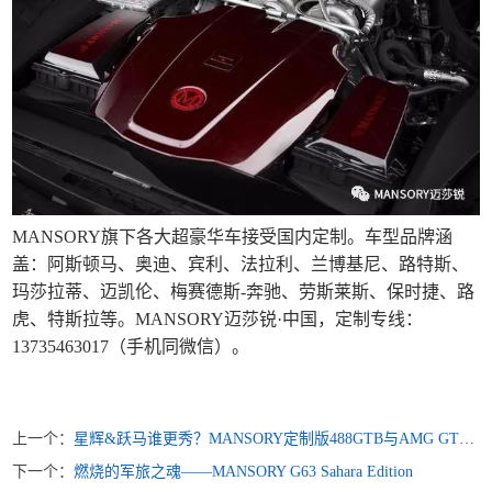
MANSORY旗下各大超豪华车接受国内定制。车型品牌涵
盖：阿斯顿马、奥迪、宾利、法拉利、兰博基尼、路特斯、
玛莎拉蒂、迈凯伦、梅赛德斯-奔驰、劳斯莱斯、保时捷、路
虎、特斯拉等。MANSORY迈莎锐·中国，定制专线：
13735463017（手机同微信）。
上一个：
星辉&跃马谁更秀？MANSORY定制版488GTB与AMG GTS的“豪横”PK！
下一个：
燃烧的军旅之魂——MANSORY G63 Sahara Edition