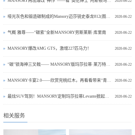
MANSORY再出爆改“神作”——看“英伦绅士”阿斯顿马丁DB11如何变“雅痞”骑士
2020-06-22
哑光灰色和锻造碳制成的Mansory迈莎锐史泰龙812(图文)
2020-06-22
气概 雅尊——“碳索”全新MANSORY劳斯莱斯·库里南
2020-06-22
MANSORY爆改AMG GTS，激增227匹马力！
2020-06-22
“碳”锁海神三叉戟—— MANSORY版玛莎拉蒂·莱万特赏析
2020-06-22
MANSORY卡宴2.0——欣赏完桃红木，再看看带来“青春记忆”的热情橙
2020-06-22
最炫SUV驾到！MANSORY定制玛莎拉蒂Levante掀起动感飓风
2020-06-22
相关服务