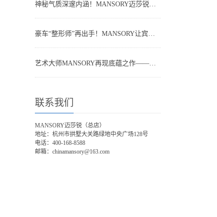
神秘气质深邃内涵！MANSORY迈莎锐定制路虎揽胜荣耀上市
豪车“整形师”再出手！MANSORY让宾利飞驰内外兼修
艺术大师MANSORY再现底蕴之作——全地形越野SUV Land Rover揽胜来袭
联系我们
MANSORY迈莎锐（总店）
地址：杭州市拱墅大关路绿地中央广场128号
电话：400-168-8588
邮箱：chinamansory@163.com