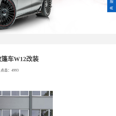
服
敞篷车W12改装
点击：4993