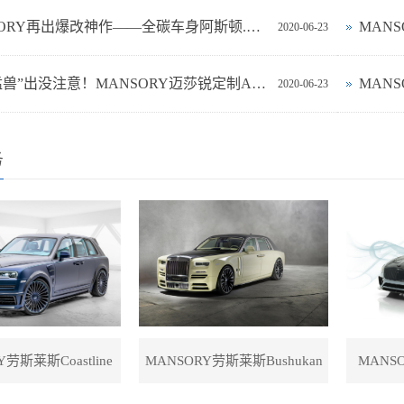
MANSORY再出爆改神作——全碳车身阿斯顿.马丁DB9 Cyrus撩动你心
2020-06-23
沙漠“猛兽”出没注意！MANSORY迈莎锐定制AMG G63狂野来袭
2020-06-23
务
Y劳斯莱斯Coastline
MANSORY劳斯莱斯Bushukan
MANS