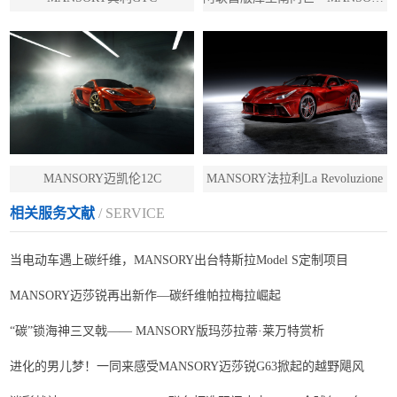
MANSORY迈凯伦12C
MANSORY法拉利La Revoluzione
相关服务文献
/ SERVICE
当电动车遇上碳纤维，MANSORY出台特斯拉Model S定制项目
MANSORY迈莎锐再出新作—碳纤维帕拉梅拉崛起
“碳”锁海神三叉戟—— MANSORY版玛莎拉蒂·莱万特赏析
进化的男儿梦！一同来感受MANSORY迈莎锐G63掀起的越野飓风