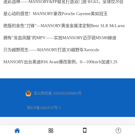
迷彩战神——MANSORY&PP联名打造双门皮卡G63，全球仅20台
是心动的感觉！MANSORY豪改Porsche Cayenne美如冠玉
绝版的金色“刀锋”—MANSORY黄金金属漆定制Benz SLR McLaren
拥有“龙血凤髓”的MPV——实拍MANSORY迈莎锐MS580赫迪
只为越野而生——MANSORY打造3D越野车Xerocole
MANSORY出台奥迪RS6 Avant爆改案例，0—100km/h加速3.2S
浙公网安备 33010502006803号
浙ICP备14024747号-5