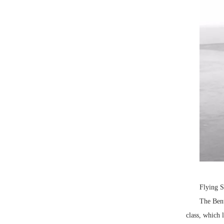
Flying 
The Bent
class, which