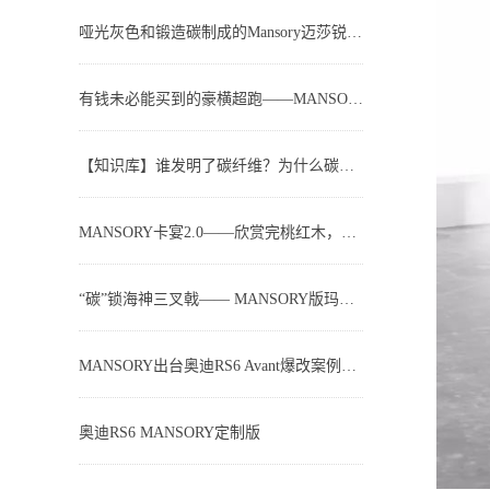
哑光灰色和锻造碳制成的Mansory迈莎锐史泰龙812(图文)
有钱未必能买到的豪横超跑——MANSORY定制AMG S63 coupe马力突破1000PS
【知识库】谁发明了碳纤维？为什么碳纤维越来越广泛的被运用汽车领域？
MANSORY卡宴2.0——欣赏完桃红木，再看看带来“青春记忆”的热情橙
“碳”锁海神三叉戟—— MANSORY版玛莎拉蒂·莱万特赏析
MANSORY出台奥迪RS6 Avant爆改案例，0—100km/h加速3.2S
奥迪RS6 MANSORY定制版