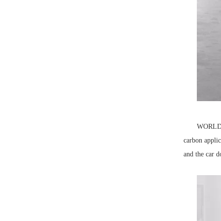
WORLDPR
carbon applic
and the car d