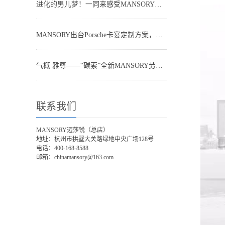
进化的男儿梦！一同来感受MANSORY迈莎锐G63掀起的越野飓风
MANSORY出台Porsche卡宴定制方案，三款配色哪款是你所爱？
气概 雅尊——“碳索”全新MANSORY劳斯莱斯·库里南
联系我们
MANSORY迈莎锐（总店）
地址：杭州市拱墅大关路绿地中央广场128号
电话：400-168-8588
邮箱：chinamansory@163.com